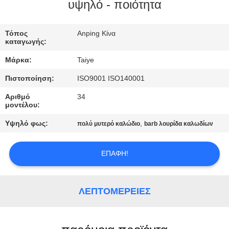
ΈΛΕΓΧΟΣ
υψηλό - ποιότητα
ΜΑΣ
Τόπος
Anping Κίνα
καταγωγής:
ΕΛΆΤΕ
Μάρκα:
Taiye
ΣΕ
Πιστοποίηση:
ISO9001 ISO140001
ΕΠΑΦΉ
Αριθμό
34
ΜΕ
μοντέλου:
Υψηλό φως:
,
πολύ μυτερό καλώδιο
barb λουρίδα καλωδίων
ΕΙΔΉΣΕΙΣ
ΕΠΑΦΉ!
ΖΗΤΉΣΤΕ
ΈΝΑ
ΛΕΠΤΟΜΈΡΕΙΕΣ
ΑΠΌΣΠΑΣΜΑ