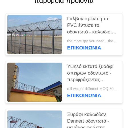
παρόμοια προϊόντα
SITEMAP
Γαλβανισμένο ή το
PRIVACY
PVC έντυσε το
POLICY
οδοντωτό - καλώδιο,
κονσερτίνα οδοντωτή -
the more qty you need，the cheaper price is MOQ:200 ρόλοι
καλώδιο ξυραφιών
ΕΠΙΚΟΙΝΩΝΙΑ
λεπίδων
Υψηλό εκτατό ξυράφι
σπειρών οδοντωτό -
περιφράζοντας
καλώδιο κονσερτινών
roll weight different MOQ:3000M
ξυραφιών καλωδίων
ΕΠΙΚΟΙΝΩΝΙΑ
καλωδίων
Ξυράφι καλωδίων
Dannert οδοντωτό -
μεγάλος φράκτης