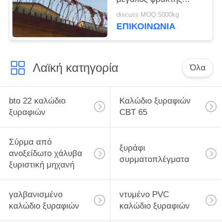
καλωδίων λεπίδων
discuss MOQ:5000kg
σπειρών εμποδίων
ΕΠΙΚΟΙΝΩΝΙΑ
στρατιωτικών
φυλακών καλωδίων
Λαϊκή κατηγορία
Όλα
bto 22 καλώδιο
Καλώδιο ξυραφιών
ξυραφιών
CBT 65
Σύρμα από
ξυράφι
ανοξείδωτο χάλυβα
συρματοπλέγματα
ξυριστική μηχανή
γαλβανισμένο
ντυμένο PVC
καλώδιο ξυραφιών
καλώδιο ξυραφιών